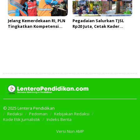
Jelang Kemerdekaan RI, PLN
Pegadaian Salurkan TJSL
Tingkatkan Kompetensi
Rp20 Juta, Cetak Kader
Petugas untuk Jaga
Lingkungan dan Bank
Keandalan Listrik di Tais
Sampah Percontohan di
Palembang
Tambah Komentar
© 2025 Lentera Pendidikan
Redaksi
Pedoman
Kebijakan Redaksi
Kode Etik Jurnalistik
Indeks Berita
Versi Non AMP