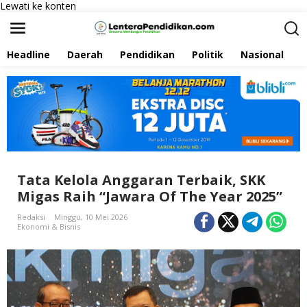
Lewati ke konten
Headline
Daerah
Pendidikan
Politik
Nasional
P
Tata Kelola Anggaran Terbaik, SKK
Migas Raih “Jawara Of The Year 2025”
Redaksi
Minggu, 10 Mei 2026
Ekonomi & Bisnis