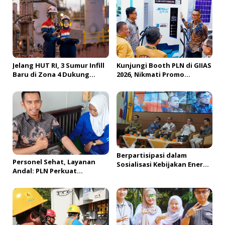
i
p
o
s
Jelang HUT RI, 3 Sumur Infill
Kunjungi Booth PLN di GIIAS
Baru di Zona 4 Dukung
2026, Nikmati Promo
Kedaulatan Energi
Tambah Daya 50 Persen
Berpartisipasi dalam
Personel Sehat, Layanan
Sosialisasi Kebijakan Energi
Andal: PLN Perkuat
Nasional, PLN UID S2JB
Lingkungan Kerja Aman dan
Tegaskan Kesiapan Jaga
Produktif di Bengkulu
Pasokan Listrik