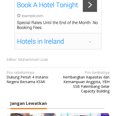
Editor: Muhammad Uzair
N
Pos sebelumnya
Pos berikutnya
Dukung Penuh 4 Instansi
Kembangkan Kapasitas dan
a
Negera Bersama KSMI
Kemampuan Anggota, YBH
v
SSB Palembang Gelar
Capacity Building
i
g
Jangan Lewatkan
a
s