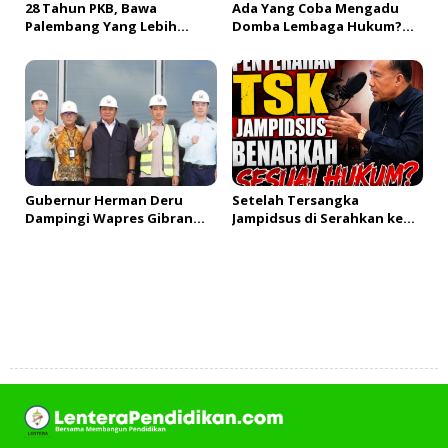
28 Tahun PKB, Bawa
Ada Yang Coba Mengadu
Palembang Yang Lebih
Domba Lembaga Hukum?
Bermartabat!#fypシ LVD102
#fypシ #LVD101_Part 2
Gubernur Herman Deru
Setelah Tersangka
Dampingi Wapres Gibran
Jampidsus di Serahkan ke
Tinjau Progres PSEL
Kejagung, Benarkah Sesuai
Palembang, Tegaskan
Aturan Hukum? Episode
Komitmen Percepat Proyek
1_LVD100
Strategis Nasional
Tambah Komentar