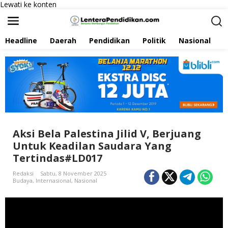
Lewati ke konten
Headline
Daerah
Pendidikan
Politik
Nasional
P
Aksi Bela Palestina Jilid V, Berjuang
Untuk Keadilan Saudara Yang
Tertindas#LD017
Redaksi
Sabtu, 8 November 2025
Budaya
,
Internasional
,
Nasional