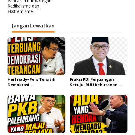
v
Pancasila untuk Cegah
Radikalisme dan
i
Ekstremisme
g
a
Jangan Lewatkan
s
i
p
o
s
Herfriady~Pers Tersisih
Fraksi PDI Perjuangan
Demokrasi
Setujui RUU Kehutanan
Terancam!#fyp#LVD102_Par
Dilanjutkan ke Tahap
t 1
Selanjutnya