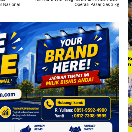
3 Nasional
Operasi Pasar Gas 3 kg
B
G
M