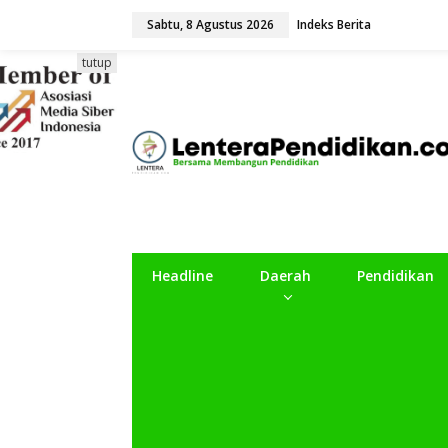
L
Sabtu, 8 Agustus 2026
Indeks Berita
e
w
a
tutup
t
i
k
e
k
o
n
t
e
n
Headline
Daerah
Pendidikan