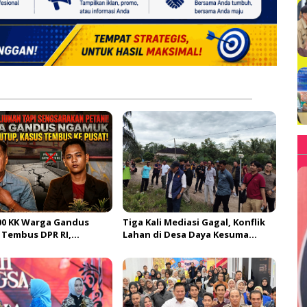
500 KK Warga Gandus
Tiga Kali Mediasi Gagal, Konflik
 Tembus DPR RI,
Lahan di Desa Daya Kesuma
 Tol Segera Dibangun?!
Banyuasin Jadi Sorotan Aparat
dan BPN