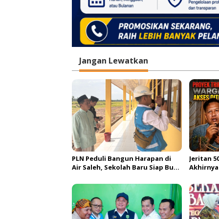
Jangan Lewatkan
PLN Peduli Bangun Harapan di
Jeritan 
Air Saleh, Sekolah Baru Siap Buka
Akhirnya
Akses Pendidikan bagi Generasi
Jembatan
Muda Banyuasin