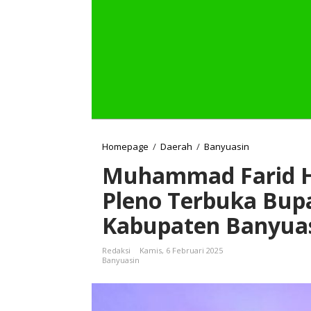
Homepage
/
Daerah
/
Banyuasin
M
u
Muhammad Farid H
h
a
Pleno Terbuka Bupa
m
m
Kabupaten Banyua
a
d
F
Redaksi
Kamis, 6 Februari 2025
a
Banyuasin
r
i
d
H