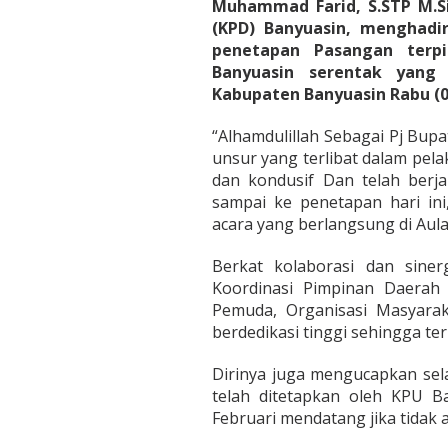
i
Muhammad Farid, S.STP M.S
l
(KPD) Banyuasin, menghadi
i
penetapan Pasangan terpi
h
Banyuasin serentak yang
d
i
Kabupaten Banyuasin Rabu (0
K
a
“Alhamdulillah Sebagai Pj Bupa
b
unsur yang terlibat dalam pel
u
dan kondusif Dan telah ber
p
a
sampai ke penetapan hari in
t
acara yang berlangsung di Aul
e
n
Berkat kolaborasi dan sine
B
Koordinasi Pimpinan Daera
a
n
Pemuda, Organisasi Masyarak
y
berdedikasi tinggi sehingga te
u
a
Dirinya juga mengucapkan sel
s
telah ditetapkan oleh KPU B
i
n
Februari mendatang jika tidak