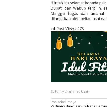
“Untuk itu selamat kepada pak 
Bupati dan Wabup terpilih,
Minggu tugas dan amanah m
dilanjutkan oleh beliau usai na
Post Views:
975
Editor: Muhammad Uzair
N
Pos sebelumnya
Pj Bupati Banyuasin : Pilkada Banyu