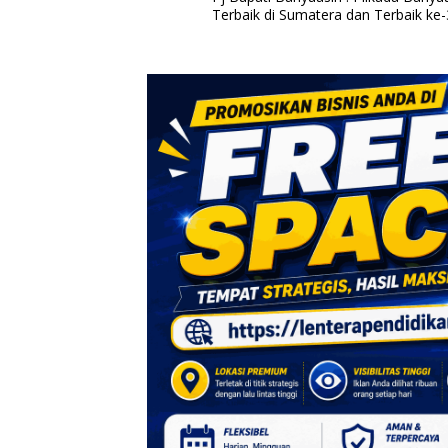
a
Terbaik di Sumatera dan Terbaik ke-
v
i
g
a
s
i
p
o
s