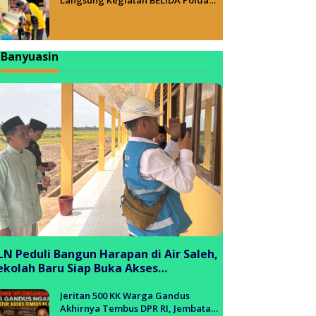
Sumsel, Wujudkan Lingkungan ASRI
Banyuasin
LN Peduli Bangun Harapan di Air Saleh,
ekolah Baru Siap Buka Akses
endidikan bagi Generasi Muda
anyuasin
Jeritan 500 KK Warga Gandus
Akhirnya Tembus DPR RI, Jembatan