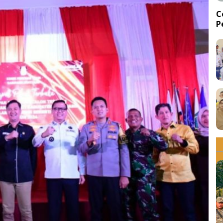
C
P
d