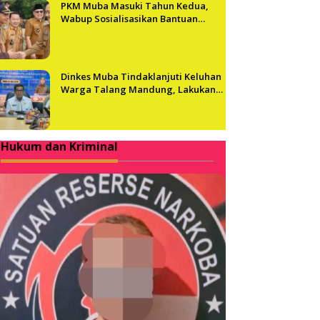
PKM Muba Masuki Tahun Kedua,
Wabup Sosialisasikan Bantuan
Usaha bagi 2.300 Pelaku UMKM
Dinkes Muba Tindaklanjuti Keluhan
Warga Talang Mandung, Lakukan
Evaluasi dan Klarifikasi Menyeluruh
Hukum dan Kriminal