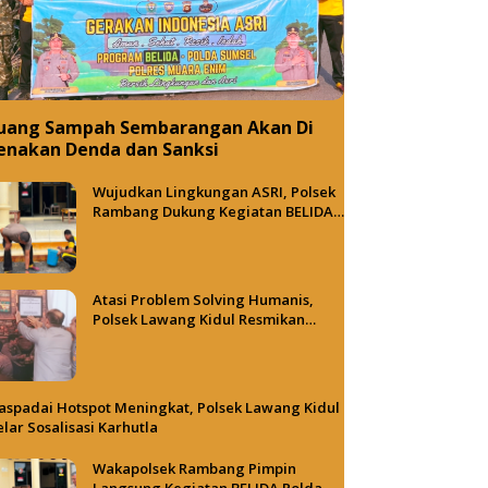
uang Sampah Sembarangan Akan Di
enakan Denda dan Sanksi
Wujudkan Lingkungan ASRI, Polsek
Rambang Dukung Kegiatan BELIDA
Polda Sumsel
Atasi Problem Solving Humanis,
Polsek Lawang Kidul Resmikan
Tong Besi Cafe
spadai Hotspot Meningkat, Polsek Lawang Kidul
lar Sosalisasi Karhutla
Wakapolsek Rambang Pimpin
Langsung Kegiatan BELIDA Polda