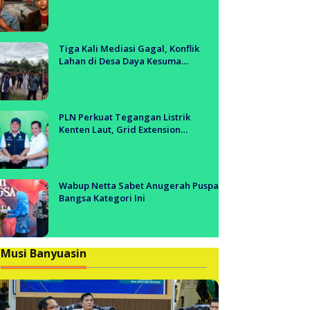
Tol Segera Dibangun?!
Tiga Kali Mediasi Gagal, Konflik
Lahan di Desa Daya Kesuma
Banyuasin Jadi Sorotan Aparat dan
BPN
PLN Perkuat Tegangan Listrik
Kenten Laut, Grid Extension
Beroperasi Cepat Dukung Aktivitas
Warga dan Ekonomi Lokal
Wabup Netta Sabet Anugerah Puspa
Bangsa Kategori Ini
Musi Banyuasin