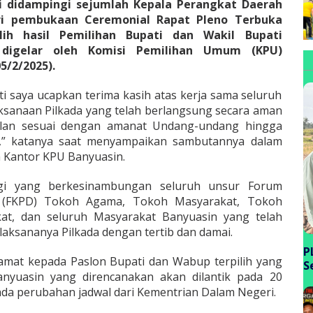
i didampingi sejumlah Kepala Perangkat Daerah
ri pembukaan Ceremonial Rapat Pleno Terbuka
lih hasil Pemilihan Bupati dan Wakil Bupati
 digelar oleh Komisi Pemilihan Umum (KPU)
5/2/2025).
ti saya ucapkan terima kasih atas kerja sama seluruh
aksanaan Pilkada yang telah berlangsung secara aman
jalan sesuai dengan amanat Undang-undang hingga
i,” katanya saat menyampaikan sambutannya dalam
a Kantor KPU Banyuasin.
rgi yang berkesinambungan seluruh unsur Forum
h (FKPD) Tokoh Agama, Tokoh Masyarakat, Tokoh
at, dan seluruh Masyarakat Banyuasin yang telah
rlaksananya Pilkada dengan tertib dan damai.
P
amat kepada Paslon Bupati dan Wabup terpilih yang
S
anyuasin yang direncanakan akan dilantik pada 20
P
 ada perubahan jadwal dari Kementrian Dalam Negeri.
B