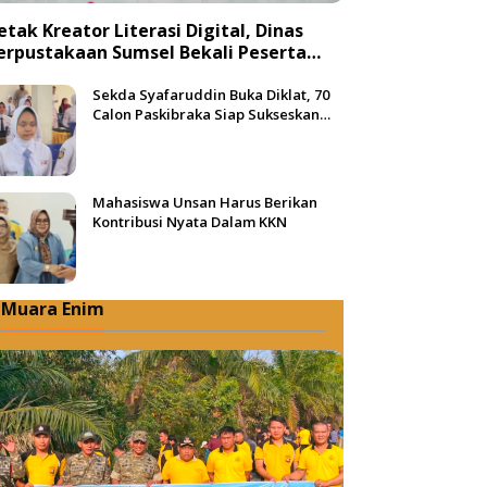
etak Kreator Literasi Digital, Dinas
erpustakaan Sumsel Bekali Peserta
engan Teknik Produksi Video
Sekda Syafaruddin Buka Diklat, 70
Calon Paskibraka Siap Sukseskan
HUT ke-81 RI di Muba
Mahasiswa Unsan Harus Berikan
Kontribusi Nyata Dalam KKN
Muara Enim