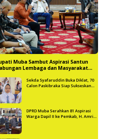
upati Muba Sambut Aspirasi Santun
abungan Lembaga dan Masyarakat
uba Bersatu
Sekda Syafaruddin Buka Diklat, 70
Calon Paskibraka Siap Sukseskan
HUT ke-81 RI di Muba
DPRD Muba Serahkan 81 Aspirasi
Warga Dapil II ke Pemkab, H. Amri
Andi Himpun Usulan Terbanyak