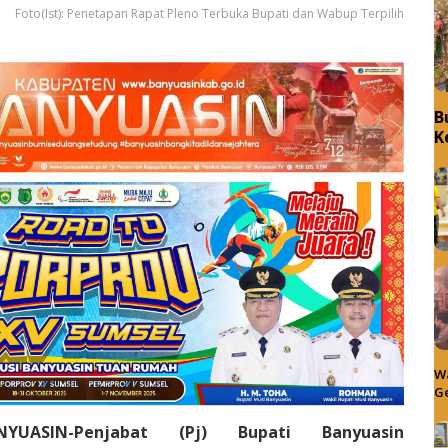
Foto(Ist): Penetapan Rapat Pleno Terbuka Bupati dan Wabup Terpilih
B
K
Wa
Ge
ANYUASIN-Penjabat (Pj) Bupati Banyuasin