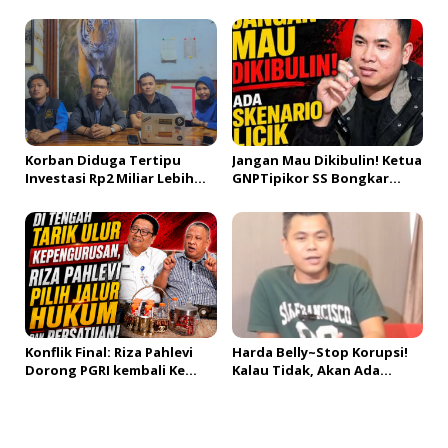
Optimalkan Website untuk
Potensi Kerugian Rp 95,9
Pasar Ekspor
Miliar Dari Tambang Ilegal
Korban Diduga Tertipu
Jangan Mau Dikibulin! Ketua
Investasi Rp2 Miliar Lebih
GNPTipikor SS Bongkar
Karena Pengadaan Pupuk
Skenario Licik diBalik
Replanting di Muba
Gejolak
Bangsa!!#fyp#LVD098
Konflik Final: Riza Pahlevi
Harda Belly~Stop Korupsi!
Dorong PGRI kembali Ke
Kalau Tidak, Akan Ada
Khitahnya#fyp#LVD095
Kepala Daerah Tertangkap
Lagi#fyp#LVD094