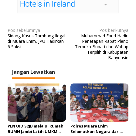
N
Pos sebelumnya
Pos berikutnya
Sidang Kasus Tambang Ilegal
Muhammad Farid Hadiri
a
di Muara Enim, JPU Hadirkan
Penetapan Rapat Pleno
v
6 Saksi
Terbuka Bupati dan Wabup
Terpilih di Kabupaten
i
Banyuasin
g
a
Jangan Lewatkan
s
i
p
o
s
PLN UID S2JB melalui Rumah
Polres Muara Enim
BUMN Jambi Latih UMKM
Selamatkan Negara dari