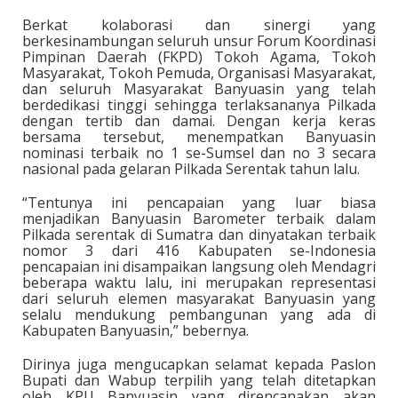
Berkat kolaborasi dan sinergi yang
berkesinambungan seluruh unsur Forum Koordinasi
Pimpinan Daerah (FKPD) Tokoh Agama, Tokoh
Masyarakat, Tokoh Pemuda, Organisasi Masyarakat,
dan seluruh Masyarakat Banyuasin yang telah
berdedikasi tinggi sehingga terlaksananya Pilkada
dengan tertib dan damai. Dengan kerja keras
bersama tersebut, menempatkan Banyuasin
nominasi terbaik no 1 se-Sumsel dan no 3 secara
nasional pada gelaran Pilkada Serentak tahun lalu.
“Tentunya ini pencapaian yang luar biasa
menjadikan Banyuasin Barometer terbaik dalam
Pilkada serentak di Sumatra dan dinyatakan terbaik
nomor 3 dari 416 Kabupaten se-Indonesia
pencapaian ini disampaikan langsung oleh Mendagri
beberapa waktu lalu, ini merupakan representasi
dari seluruh elemen masyarakat Banyuasin yang
selalu mendukung pembangunan yang ada di
Kabupaten Banyuasin,” bebernya.
Dirinya juga mengucapkan selamat kepada Paslon
Bupati dan Wabup terpilih yang telah ditetapkan
oleh KPU Banyuasin yang direncanakan akan