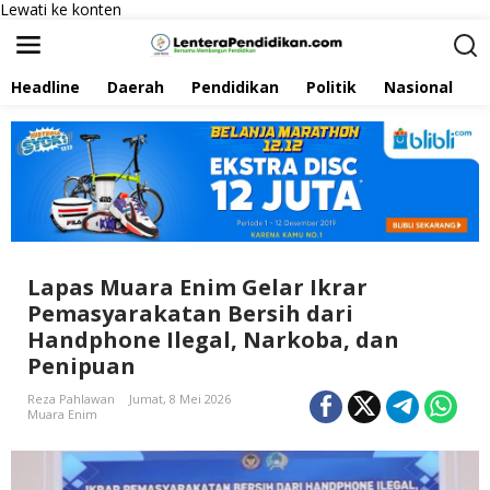
Lewati ke konten
Headline
Daerah
Pendidikan
Politik
Nasional
P
Lapas Muara Enim Gelar Ikrar
Pemasyarakatan Bersih dari
Handphone Ilegal, Narkoba, dan
Penipuan
Reza Pahlawan
Jumat, 8 Mei 2026
Muara Enim