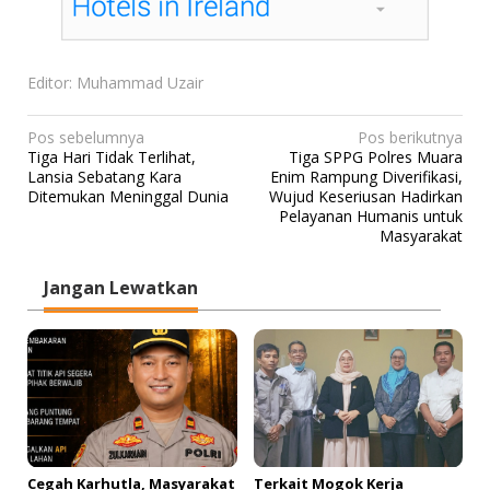
Editor: Muhammad Uzair
N
Pos sebelumnya
Pos berikutnya
Tiga Hari Tidak Terlihat,
Tiga SPPG Polres Muara
a
Lansia Sebatang Kara
Enim Rampung Diverifikasi,
v
Ditemukan Meninggal Dunia
Wujud Keseriusan Hadirkan
Pelayanan Humanis untuk
i
Masyarakat
g
a
Jangan Lewatkan
s
i
p
o
s
Cegah Karhutla, Masyarakat
Terkait Mogok Kerja