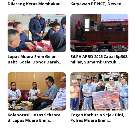
Dilarang Keras Membakar
Karyawan PT NCT, Dewan
Lahan
Akan Panggil Pimpinan PT
NCT dan PT HBAP
Lapas Muara Enim Gelar
SiLPA APBD 2025 Capai Rp308
Bakti Sosial Donor Darah
Miliar, Sumarni: Untuk
dalam Rangka
Bayar Utang Belanja
Memperingati HUT ke-81
Republik Indonesia
Kolaborasi Lintas Sektoral
Cegah Karhutla Sejak Dini,
di Lapas Muara Enim:
Polres Muara Enim
Sukseskan Rehabilitasi
Gencarkan Edukasi
Narkotika Sekaligus