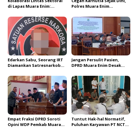
Kolaborasi Lintas Sektoral
Cegah Karhutla Sejak Dini,
di Lapas Muara Enim:
Polres Muara Enim
Sukseskan Rehabilitasi
Gencarkan Edukasi
Narkotika Sekaligus
Promosikan Sapena Bakery
Edarkan Sabu, Seorang IRT
Jangan Persulit Pasien,
Diamankan Satresnarkoba
DPRD Muara Enim Desak
Polres Muara Enim
Perbaikan SOP Rujukan
Empat Fraksi DPRD Soroti
Tuntut Hak-hal Normatif,
Opini WDP Pemkab Muara
Puluhan Karyawan PT NCT
Enim, Desak Perbaikan Tata
Gelar Mogok Kerja
Kelola Keuangan