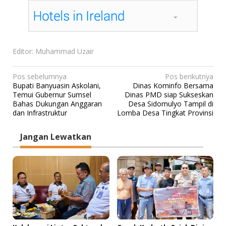
Editor: Muhammad Uzair
N
Pos sebelumnya
Pos berikutnya
Bupati Banyuasin Askolani,
Dinas Kominfo Bersama
a
Temui Gubernur Sumsel
Dinas PMD siap Sukseskan
v
Bahas Dukungan Anggaran
Desa Sidomulyo Tampil di
dan Infrastruktur
Lomba Desa Tingkat Provinsi
i
g
Jangan Lewatkan
a
s
i
p
o
s