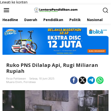
Lewati ke konten
Headline
Daerah
Pendidikan
Politik
Nasional
P
Ruko PNS Dilalap Api, Rugi Miliaran
Rupiah
Reza Pahlawan
Selasa, 10 Juni 2025
Muara Enim
,
Peristiwa