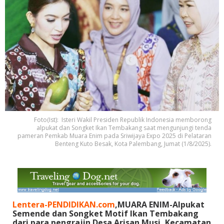
Foto(Ist): Isteri Wakil Presiden Republik Indonesia memborong
alpukat dan Songket Ikan Tembakang saat mengunjungi tenda
pameran Pemkab Muara Enim pada Sriwijaya Expo 2025 di Pelataran
Benteng Kuto Besak, Kota Palembang, Jumat (1/8/2025).
Lentera-PENDIDIKAN.com
,MUARA ENIM-Alpukat
Semende dan Songket Motif Ikan Tembakang
dari para pengrajin Desa Arisan Musi, Kecamatan