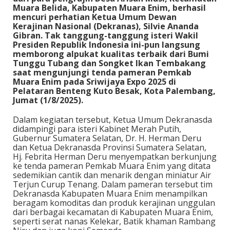
Muara Belida, Kabupaten Muara Enim, berhasil
mencuri perhatian Ketua Umum Dewan
Kerajinan Nasional (Dekranas), Silvie Ananda
Gibran. Tak tanggung-tanggung isteri Wakil
Presiden Republik Indonesia ini-pun langsung
memborong alpukat kualitas terbaik dari Bumi
Tunggu Tubang dan Songket Ikan Tembakang
saat mengunjungi tenda pameran Pemkab
Muara Enim pada Sriwijaya Expo 2025 di
Pelataran Benteng Kuto Besak, Kota Palembang,
Jumat (1/8/2025).
Dalam kegiatan tersebut, Ketua Umum Dekranasda
didampingi para isteri Kabinet Merah Putih,
Gubernur Sumatera Selatan, Dr. H. Herman Deru
dan Ketua Dekranasda Provinsi Sumatera Selatan,
Hj. Febrita Herman Deru menyempatkan berkunjung
ke tenda pameran Pemkab Muara Enim yang ditata
sedemikian cantik dan menarik dengan miniatur Air
Terjun Curup Tenang. Dalam pameran tersebut tim
Dekranasda Kabupaten Muara Enim menampilkan
beragam komoditas dan produk kerajinan unggulan
dari berbagai kecamatan di Kabupaten Muara Enim,
seperti serat nanas Kelekar, Batik khaman Rambang