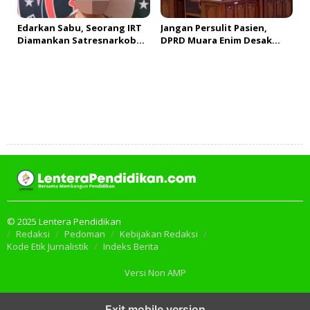
Edarkan Sabu, Seorang IRT
Jangan Persulit Pasien,
Diamankan Satresnarkoba
DPRD Muara Enim Desak
Polres Muara Enim
Perbaikan SOP Rujukan
Tambah Komentar
© 2025 Lentera Pendidikan
Redaksi
Pedoman
Kebijakan Redaksi
Kode Etik Jurnalistik
Indeks Berita
Versi Non AMP
Exit mobile version