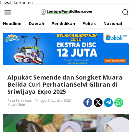
Lewati ke konten
Headline
Daerah
Pendidikan
Politik
Nasional
P
Alpukat Semende dan Songket Muara
Belida Curi PerhatianSelvi Gibran di
Sriwijaya Expo 2025
Reza Pahlawan
Minggu, 3 Agustus 2025
Muara Enim