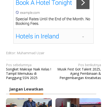
Editor: Muhammad Uzair
N
Pos sebelumnya
Pos berikutnya
Songket Makraje Naik Kelas !
Musik Fest Got Talent 2025,
a
Tampil Memukau di
Ajang Pembinaan &
v
Panggung SSN 2025
Pengembangan Kreativitas
i
Jangan Lewatkan
g
a
s