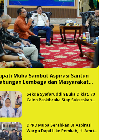
upati Muba Sambut Aspirasi Santun
abungan Lembaga dan Masyarakat
uba Bersatu
Sekda Syafaruddin Buka Diklat, 70
Calon Paskibraka Siap Sukseskan
HUT ke-81 RI di Muba
DPRD Muba Serahkan 81 Aspirasi
Warga Dapil II ke Pemkab, H. Amri
Andi Himpun Usulan Terbanyak