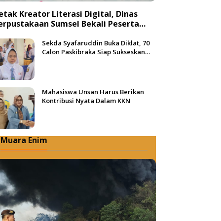
etak Kreator Literasi Digital, Dinas
erpustakaan Sumsel Bekali Peserta
engan Teknik Produksi Video
Sekda Syafaruddin Buka Diklat, 70
Calon Paskibraka Siap Sukseskan
HUT ke-81 RI di Muba
Mahasiswa Unsan Harus Berikan
Kontribusi Nyata Dalam KKN
Muara Enim