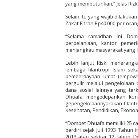
yang membutuhkan,” jelas Rizk
Selain itu yang wajib dilakuk
Zakat Fitrah Rp40.000 per oran
“Selama ramadhan ini Dom
perbelanjaan, kantor pemer
menjangkau masyarakat yang in
Lebih lanjut Riski meneran
lembaga filantropi Islam se
pemberdayaan umat (empowe
bergulir melalui pengelolaan 
dana sosial lainnya yang te
Dhuafa mengedepankan kons
gepengelolaannyarakan filant
Kesehatan, Pendidikan, Ekonom
“Dompet Dhuafa memiliki 25 ca
berdiri sejak juli 1993 Tahun
2013 atau sekitar 12 tahun. 