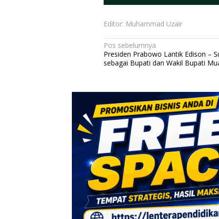
Editor: Muhammad Uzair
N
Pos sebelumnya
Presiden Prabowo Lantik Edison – 
a
sebagai Bupati dan Wakil Bupati Mu
v
i
g
a
s
i
p
o
s