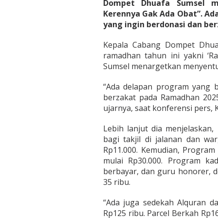
4
Dompet Dhuafa Sumsel m
6
Kerennya Gak Ada Obat”. Ada
H
yang ingin berdonasi dan be
i
j
Kepala Cabang Dompet Dhuaf
r
i
ramadhan tahun ini yakni ‘
a
Sumsel menargetkan menyentuh
h
“Ada delapan program yang bi
berzakat pada Ramadhan 2025
ujarnya, saat konferensi pers, 
Lebih lanjut dia menjelaska
bagi takjil di jalanan dan w
Rp11.000. Kemudian, Program
mulai Rp30.000. Program kad
berbayar, dan guru honorer, d
35 ribu.
“Ada juga sedekah Alquran da
Rp125 ribu. Parcel Berkah Rp1