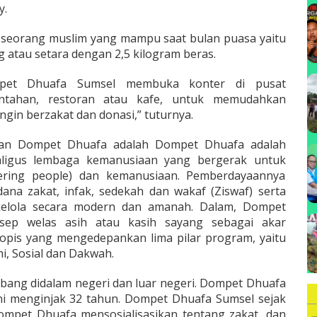
y.
B
an seorang muslim yang mampu saat bulan puasa yaitu
g atau setara dengan 2,5 kilogram beras.
pet Dhuafa Sumsel membuka konter di pusat
intahan, restoran atau kafe, untuk memudahkan
gin berzakat dan donasi,” tuturnya.
gkan Dompet Dhuafa adalah Dompet Dhuafa adalah
kaligus lembaga kemanusiaan yang bergerak untuk
ring people) dan kemanusiaan. Pemberdayaannya
dana zakat, infak, sedekah dan wakaf (Ziswaf) serta
rkelola secara modern dan amanah. Dalam, Dompet
ep welas asih atau kasih sayang sebagai akar
ropis yang mengedepankan lima pilar program, yaitu
i, Sosial dan Dakwah.
bang didalam negeri dan luar negeri. Dompet Dhuafa
 ini menginjak 32 tahun. Dompet Dhuafa Sumsel sejak
Dompet Dhuafa mensosialisasikan tentang zakat, dan