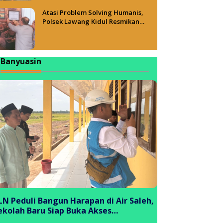
Atasi Problem Solving Humanis,
Polsek Lawang Kidul Resmikan
Tong Besi Cafe
Banyuasin
LN Peduli Bangun Harapan di Air Saleh,
ekolah Baru Siap Buka Akses
endidikan bagi Generasi Muda