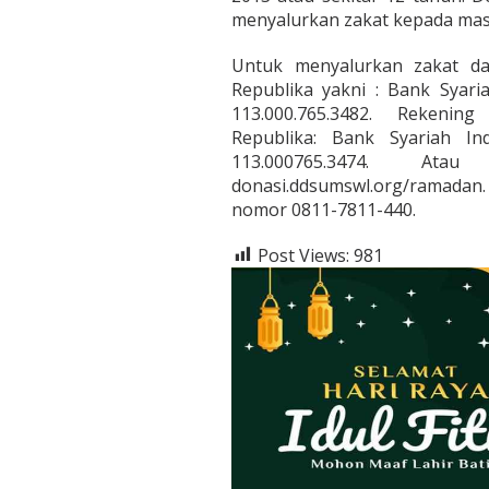
menyalurkan zakat kepada mas
Untuk menyalurkan zakat d
Republika yakni : Bank Syari
113.000.765.3482. Reken
Republika: Bank Syariah In
113.000765.3474. At
donasi.ddsumswl.org/ramadan.
nomor 0811-7811-440.
Post Views:
981