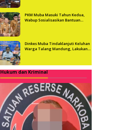
PKM Muba Masuki Tahun Kedua,
Wabup Sosialisasikan Bantuan
Usaha bagi 2.300 Pelaku UMKM
Dinkes Muba Tindaklanjuti Keluhan
Warga Talang Mandung, Lakukan
Evaluasi dan Klarifikasi Menyeluruh
Hukum dan Kriminal