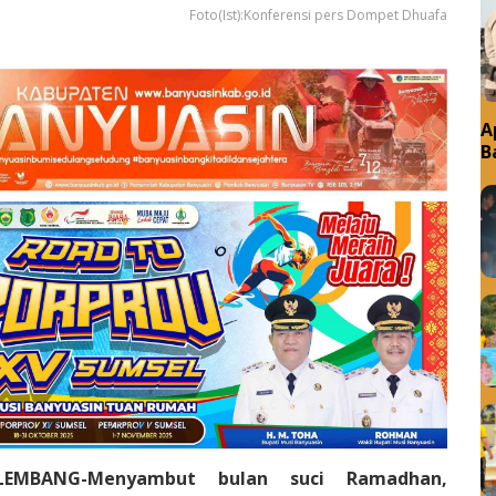
Foto(Ist):Konferensi pers Dompet Dhuafa
A
B
D
ALEMBANG-Menyambut bulan suci Ramadhan,