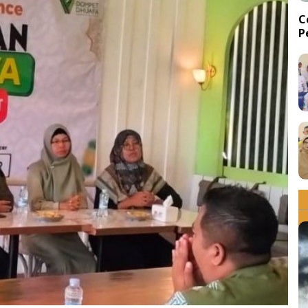
C
P
d