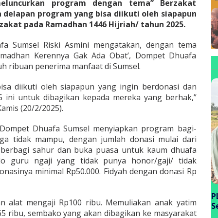
eluncurkan program dengan tema” Berzakat
 delapan program yang bisa diikuti oleh siapapun
rzakat pada Ramadhan 1446 Hijriah/ tahun 2025.
a Sumsel Riski Asmini mengatakan, dengan tema
Ramadhan Kerennya Gak Ada Obat’, Dompet Dhuafa
 ribuan penerima manfaat di Sumsel.
sa diikuti oleh siapapun yang ingin berdonasi dan
 ini untuk dibagikan kepada mereka yang berhak,”
Kamis (20/2/2025).
n, Dompet Dhuafa Sumsel menyiapkan program bagi-
arga tidak mampu, dengan jumlah donasi mulai dari
 berbagi sahur dan buka puasa untuk kaum dhuafa
o guru ngaji yang tidak punya honor/gaji/ tidak
onasinya minimal Rp50.000. Fidyah dengan donasi Rp
P
n alat mengaji Rp100 ribu. Memuliakan anak yatim
S
65 ribu, sembako yang akan dibagikan ke masyarakat
P