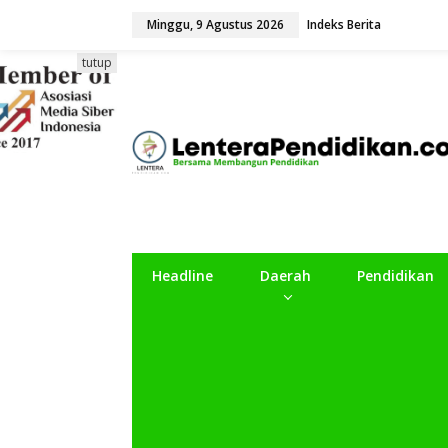
L
Minggu, 9 Agustus 2026
Indeks Berita
e
w
a
tutup
t
i
k
e
k
o
n
t
e
n
Headline
Daerah
Pendidikan