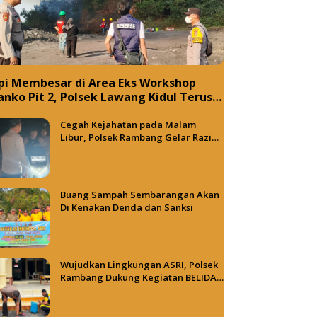
pi Membesar di Area Eks Workshop
anko Pit 2, Polsek Lawang Kidul Terus
alami Penyebab Kebakaran
Cegah Kejahatan pada Malam
Libur, Polsek Rambang Gelar Razia
dan Patroli Hunting
Buang Sampah Sembarangan Akan
Di Kenakan Denda dan Sanksi
Wujudkan Lingkungan ASRI, Polsek
Rambang Dukung Kegiatan BELIDA
Polda Sumsel