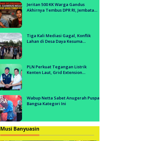
anyuasin
Jeritan 500 KK Warga Gandus
Akhirnya Tembus DPR RI, Jembatan
Tol Segera Dibangun?!
Tiga Kali Mediasi Gagal, Konflik
Lahan di Desa Daya Kesuma
Banyuasin Jadi Sorotan Aparat dan
BPN
PLN Perkuat Tegangan Listrik
Kenten Laut, Grid Extension
Beroperasi Cepat Dukung Aktivitas
Warga dan Ekonomi Lokal
Wabup Netta Sabet Anugerah Puspa
Bangsa Kategori Ini
Musi Banyuasin