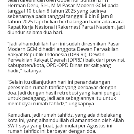
Herman Deru, S.H., M.M Pasar Modern GCM pada
tanggal 10 bulan 8 tahun 2025 yang tadinya
sebenarnya pada tanggal tanggal 8 bln 8 jam 8
tahun 2025 tapi beliau berhalangan hadir ada acara
Rapat Kerja Nasional (Rakernas) Partai Nasdem, jadi
diundur selama dua hari.
“Jadi alhamdulillah hari ini sudah diresmikan Pasar
Modern GCM dihadiri anggota Dewan Perwakilan
Rakyat Republik Indonesia (DPR RI), Dewan
Perwakilan Rakyat Daerah (DPRD) baik dari provinsi,
kabupaten/kota, OPD-OPD Dinas terkait yang
hadir,” katanya.
“Selain itu dilanjutkan hari ini penandatangan
peresmian rumah tahfidz yang berbayar dengan
doa. Jadi dengan hasil retrebusi yang kami pungut
untuk pedagang, jadi ada sebagiannya itu untuk
membiayai rumah tahfidz,” ungkapnya.
Kemudian, jadi rumah tahfidz, yang ada dibelakang
kota ini, yang alhamdulillah di amanatkan oleh Allah
SWT saya yang buat, jadi mulai per Agustus ini
rumah tahfidz ini berbayar dengan doa.