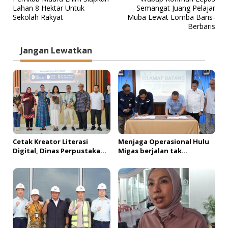
a
Lahan 8 Hektar Untuk
Semangat Juang Pelajar
v
Sekolah Rakyat
Muba Lewat Lomba Baris-
Berbaris
i
g
Jangan Lewatkan
a
s
i
p
o
s
Cetak Kreator Literasi
Menjaga Operasional Hulu
Digital, Dinas Perpustakaan
Migas berjalan tak
Sumsel Bekali Peserta
bertentangan dengan
dengan Teknik Produksi
koridor hukum, SKK Migas
Video
Sumbagsel Teken PKS
bersama Kejati Sumsel