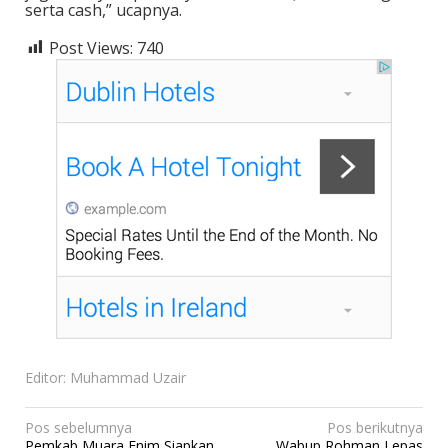
serta cash,” ucapnya.
Post Views:
740
Editor: Muhammad Uzair
N
Pos sebelumnya
Pos berikutnya
Pemkab Muara Enim Siapkan
Wabup Rohman Lepas