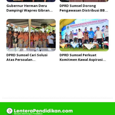
Gubernur Herman Deru
DPRD Sumsel Dorong
Dampingi Wapres Gibran
Pengawasan Distribusi BBM
Tinjau Progres PSEL
di Palembang, Kemacetan
Palembang, Tegaskan
Antrian Solar Terus Terjadi
Komitmen Percepat Proyek
Strategis Nasional
DPRD Sumsel Cari Solusi
DPRD Sumsel Perkuat
Atas Persoalan
Komitmen Kawal Aspirasi
Pengangguran dalam Reses
Masyarakat OKU Selatan
Dapil I
Menjadi Program
Pembangunan
Tambah Komentar