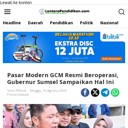
Lewati ke konten
Headline
Daerah
Pendidikan
Politik
Nasional
P
Pasar Modern GCM Resmi Beroperasi,
Gubernur Sumsel Sampaikan Hal Ini
Yanti Effendi
Minggu, 10 Agustus 2025
Pemerintahan